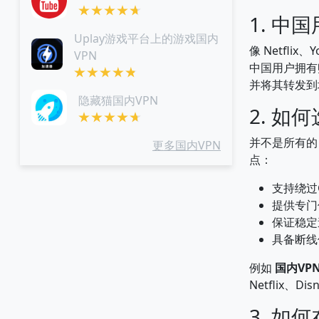
1. 中
Uplay游戏平台上的游戏国内
像 Netfli
VPN
中国用户拥有
并将其转发到
隐藏猫国内VPN
2. 如
并不是所有的
更多国内VPN
点：
支持绕过G
提供专门
保证稳定
具备断线
例如
国内VP
Netflix、Di
3. 如何在