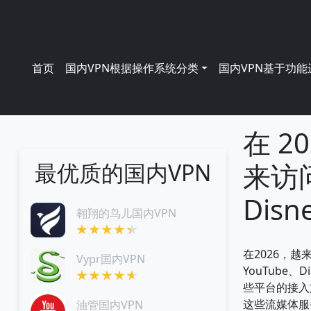
跳转到主要内容
Main navigation
首页
国内VPN根据操作系统分类
国内VPN基于功
在 2
来访问 
最优质的国内VPN
Disn
翱翔的鸟儿国内VPN
在2026，
Vypr国内VPN
YouTube、
些平台的接入
这些流媒体服
油管国内VPN